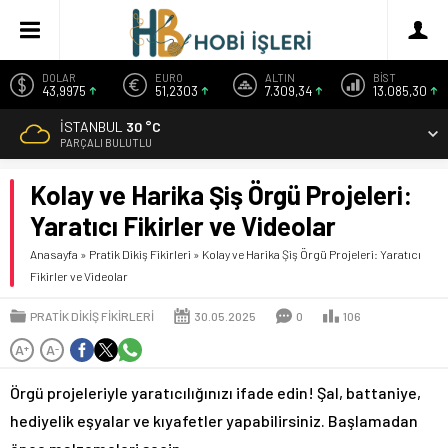
DOLAR
EURO
ALTIN
BİST
43,9975
51,2303
7.309,34
13.085,30
İSTANBUL
30 °C
PARÇALI BULUTLU
Kolay ve Harika Şiş Örgü Projeleri:
Yaratıcı Fikirler ve Videolar
Anasayfa
»
Pratik Dikiş Fikirleri
»
Kolay ve Harika Şiş Örgü Projeleri: Yaratıcı
Fikirler ve Videolar
PRATIK DIKIŞ FIKIRLERI
30.05.2025
0
106
A
A
+
-
Örgü projeleriyle yaratıcılığınızı ifade edin! Şal, battaniye,
hediyelik eşyalar ve kıyafetler yapabilirsiniz. Başlamadan