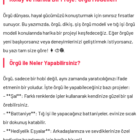
Örgü dünyası, hayal gücümüzü konuşturmak için sınırsız fırsatlar
sunuyor. Bu yazımızda, örgü, dikiş, şiş örgü modeli ve tığ işi örgü
modeli konularında harika bir projeyi keşfedeceğiz. Eğer örgüye
yeni başlıyorsanız veya deneyimlerinizi geliştirmek istiyorsanız,
bu yazı tam size göre! 👩‍🎨🧶
Örgü ile Neler Yapabilirsiniz?
Örgü, sadece bir hobi değil, aynı zamanda yaratıcılığınızı ifade
etmenin bir yoludur. İşte örgü ile yapabileceğiniz bazı projeler:
– **Şal**: Farklı renklerde ipler kullanarak kendinize güzel bir şal
örebilirsiniz.
– **Battaniye**: Tığ işi ile yapacağınız battaniyeler, evinize sıcak
bir dokunuş katabilir.
– **Hediyelik Eşyalar**: Arkadaşlarınıza ve sevdiklerinize özel
hediyeler hazırlamak için harika bir yol!