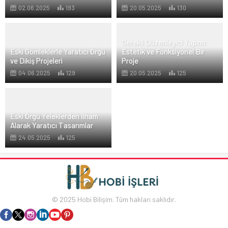
02.06.2025
193
20.05.2025
130
Gerekli Düzenleyici Yapımı:
Eski Gömleklerle Yaratıcı Örgü
Estetik ve Fonksiyonel Bir
ve Dikiş Projeleri
Proje
04.06.2025
129
20.05.2025
125
Eski Örgü Yeleklerden İlham
Alarak Yaratıcı Tasarımlar
24.05.2025
125
© 2025 Hobi Bilişim. Tüm hakları saklıdır.